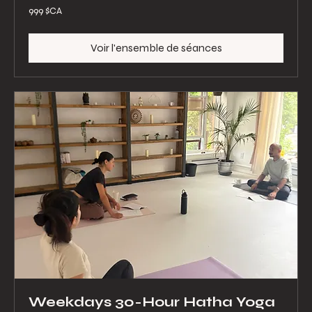
999
999 $CA
dollars
canadiens
Voir l'ensemble de séances
Weekdays 30-Hour Hatha Yoga