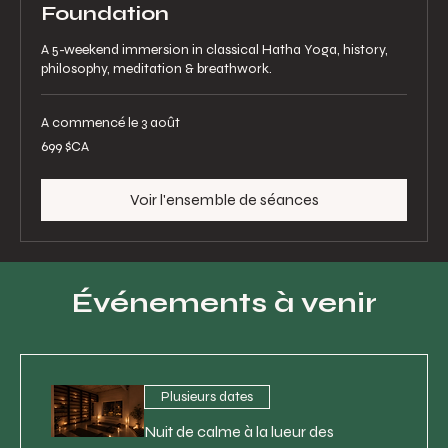
Foundation
A 5-weekend immersion in classical Hatha Yoga, history,
philosophy, meditation & breathwork.
A commencé le 3 août
699
699 $CA
dollars
canadiens
Voir l'ensemble de séances
Événements à venir
Plusieurs dates
Nuit de calme à la lueur des