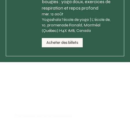
bougies : yoga doux, exercices de
respiration et repos profond
mer. 12 août
Yogashala l'école de yoga | L'école de,
10, promenade Ronald, Montréal
(Québec) H4X 1M8, Canada
Acheter des billets
Toute pratique commence quelque part.