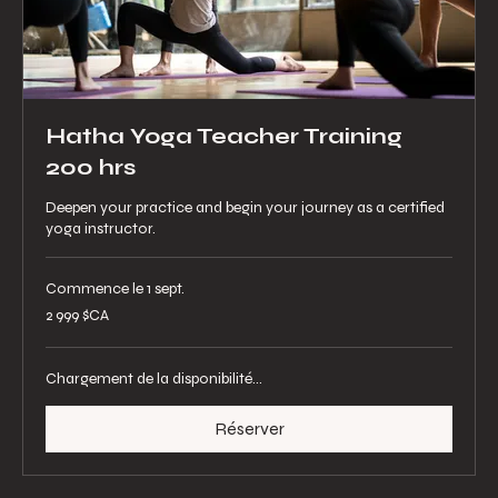
Hatha Yoga Teacher Training
200 hrs
Deepen your practice and begin your journey as a certified
yoga instructor.
Commence le 1 sept.
2 999
2 999 $CA
dollars
canadiens
Chargement de la disponibilité...
Réserver