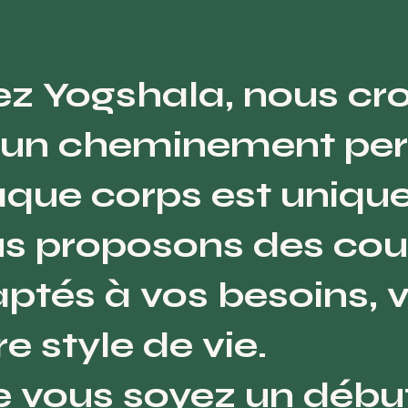
z Yogshala, nous cro
 un cheminement per
que corps est unique
s proposons des cour
ptés à vos besoins, v
re style de vie.
 vous soyez un débu