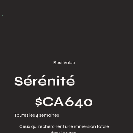
Best Value
Sérénité
640 $CA
$CA
640
Toutes les 4 semaines
Ceux qui recherchent une immersion totale
dans le yoga.