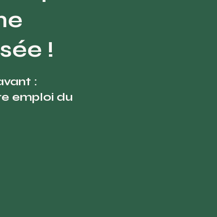
ne
sée !
vant :
tre emploi du