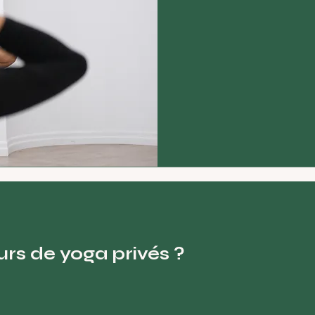
90
dollars
canadiens
urs de yoga privés ?