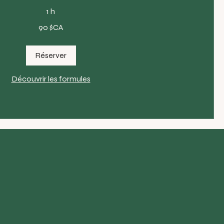
1 h
90 $CA
Réserver
Découvrir les formules