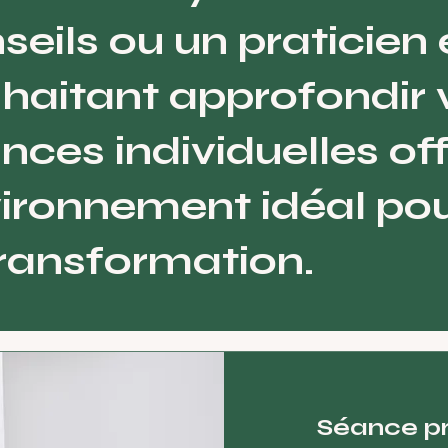
seils ou un praticien
haitant approfondir v
nces individuelles of
ironnement idéal pou
transformation.
Séance pr