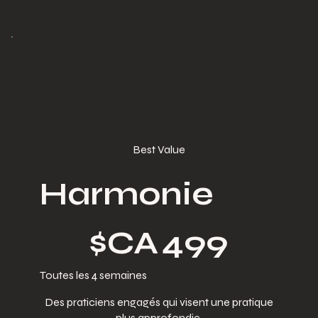
Best Value
Harmonie
499 $CA
$CA
499
Toutes les 4 semaines
Des praticiens engagés qui visent une pratique
plus approfondie.