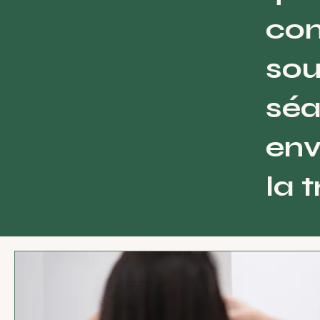
con
sou
séa
env
la 